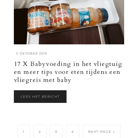
·
5 OKTOBER 2019
17 X Babyvoeding in het vliegtuig
en meer tips voor eten tijdens een
vliegreis met baby
LEES HET BERICHT
1
2
3
4
NEXT PAGE »