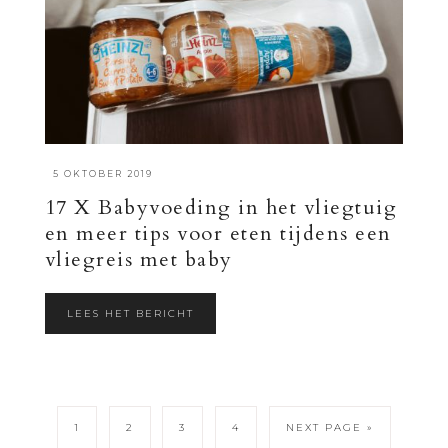
·
5 OKTOBER 2019
17 X Babyvoeding in het vliegtuig
en meer tips voor eten tijdens een
vliegreis met baby
LEES HET BERICHT
1
2
3
4
NEXT PAGE »