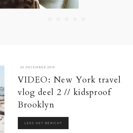
·
20 DECEMBER 2019
VIDEO: New York travel
vlog deel 2 // kidsproof
Brooklyn
LEES HET BERICHT