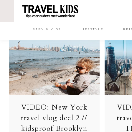
BABY & KIDS
LIFESTYLE
REI
VIDEO: New York
VID
travel vlog deel 2 //
trav
kidsproof Brooklyn
1