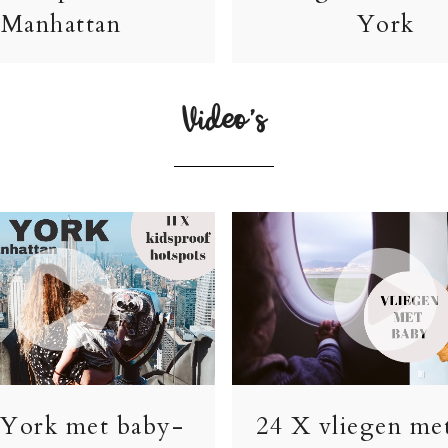
Manhattan
York
Video’s
York met baby-
24 X vliegen me