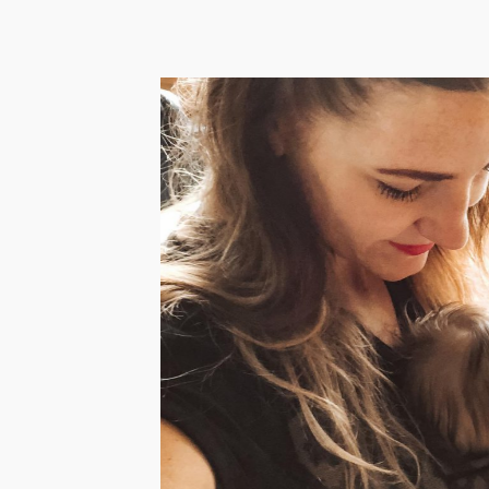
Handbagage voor je
baby: inpaklijst en
checklist met 16 items
voor in het vliegtuig
Reizen met een kleine baby hoeft niet stressvol
te zijn, mits je je goed voorbereidt. Dat je ...
LEES HET BERICHT