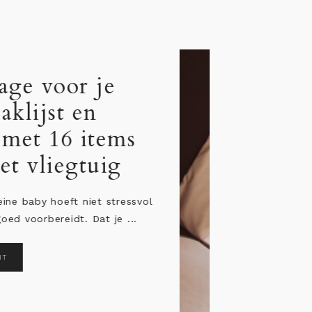
Jetlag bij baby: 1
persoonlijke tips
adviezen
“Ik wil heel graag een verre reis ma
ben zo bang voor de jetlag van de b
...
LEES HET BERICHT