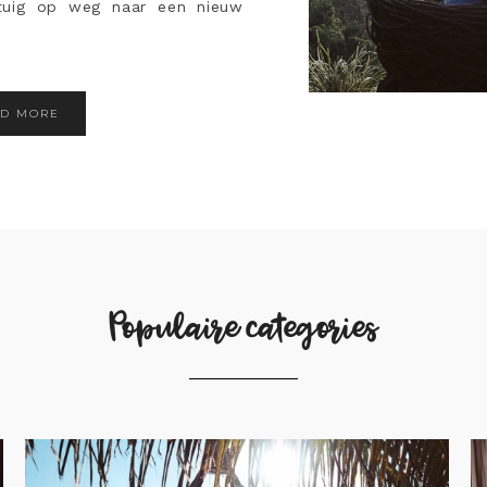
gtuig op weg naar een nieuw
AD MORE
Populaire categories