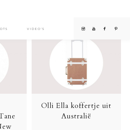
OTS
VIDEO’S
Olli Ella koffertje uit
 Tane
Australië
 New