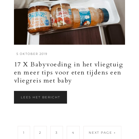
·
5 OKTOBER 2019
17 X Babyvoeding in het vliegtuig
en meer tips voor eten tijdens een
vliegreis met baby
LEES HET BERICHT
1
2
3
4
NEXT PAGE »