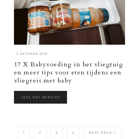
·
5 OKTOBER 2019
17 X Babyvoeding in het vliegtuig
en meer tips voor eten tijdens een
vliegreis met baby
LEES HET BERICHT
1
2
3
4
NEXT PAGE »