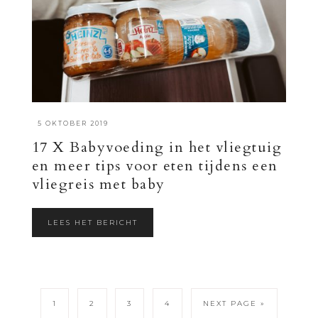
·
5 OKTOBER 2019
17 X Babyvoeding in het vliegtuig
en meer tips voor eten tijdens een
vliegreis met baby
LEES HET BERICHT
1
2
3
4
NEXT PAGE »