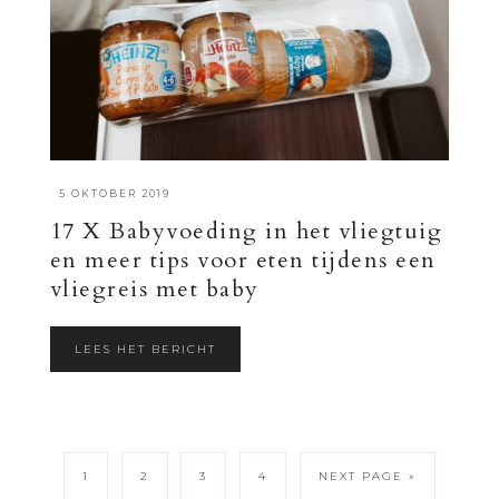
·
5 OKTOBER 2019
17 X Babyvoeding in het vliegtuig
en meer tips voor eten tijdens een
vliegreis met baby
LEES HET BERICHT
1
2
3
4
NEXT PAGE »