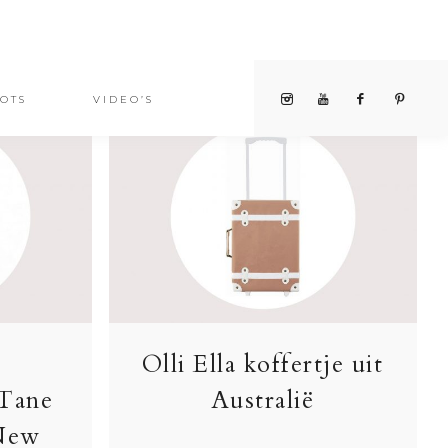
OTS
VIDEO’S
Olli Ella koffertje uit
 Tane
Australië
 New