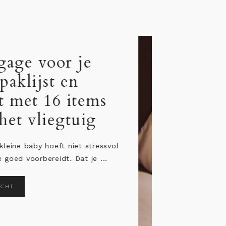
Jetlag bij baby: 12
persoonlijke tips &
adviezen
“Ik wil heel graag een verre reis maken
ben zo bang voor de jetlag van de baby
...
LEES HET BERICHT