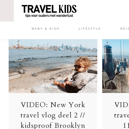
BABY & KIDS
LIFESTYLE
REI
VIDEO: New York
VID
travel vlog deel 2 //
trav
kidsproof Brooklyn
1