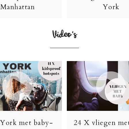
Manhattan
York
Video’s
York met baby-
24 X vliegen me