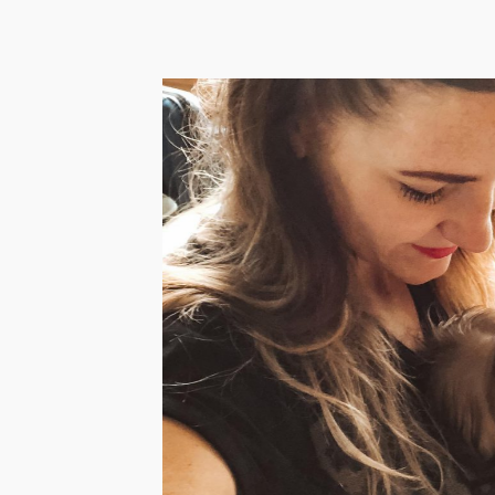
Handbagage voor je
baby: inpaklijst en
checklist met 16 items
voor in het vliegtuig
Reizen met een kleine baby hoeft niet stressvol
te zijn, mits je je goed voorbereidt. Dat je ...
LEES HET BERICHT