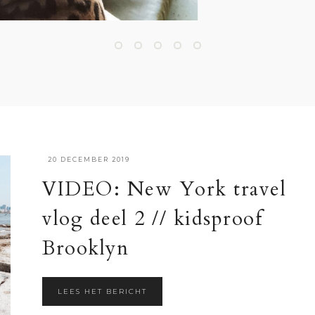
·
20 DECEMBER 2019
VIDEO: New York travel
vlog deel 2 // kidsproof
Brooklyn
LEES HET BERICHT