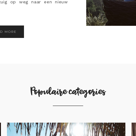
gtuig op weg naar een nieuw
AD MORE
Populaire categories