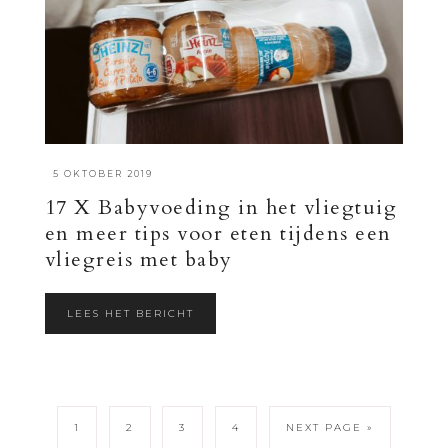
·
5 OKTOBER 2019
17 X Babyvoeding in het vliegtuig
en meer tips voor eten tijdens een
vliegreis met baby
LEES HET BERICHT
1
2
3
4
NEXT PAGE »