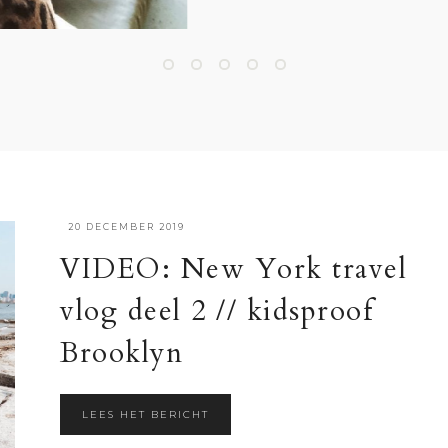
·
20 DECEMBER 2019
VIDEO: New York travel
vlog deel 2 // kidsproof
Brooklyn
LEES HET BERICHT