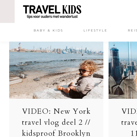
BABY & KIDS
LIFESTYLE
REI
VIDEO: New York
VID
travel vlog deel 2 //
trav
kidsproof Brooklyn
1