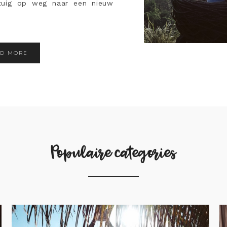
gtuig op weg naar een nieuw
AD MORE
Populaire categories