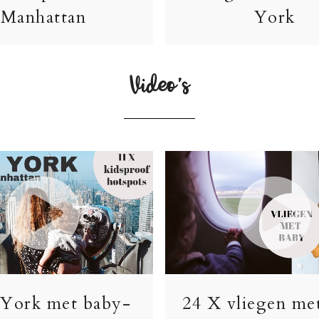
Manhattan
York
Video’s
York met baby-
24 X vliegen me