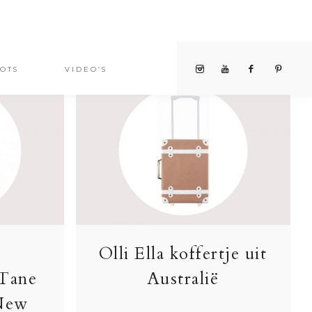
OTS
VIDEO’S
Olli Ella koffertje uit
 Tane
Australië
 New