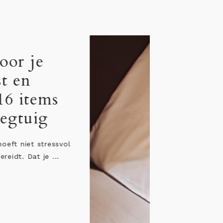
Jetlag bij baby: 12
persoonlijke tips &
adviezen
“Ik wil heel graag een verre reis maken, maar ik
ben zo bang voor de jetlag van de baby”. Dit is
...
LEES HET BERICHT