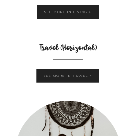
SEE MORE IN LIVING >
Travel (Horizontal)
SEE MORE IN TRAVEL >