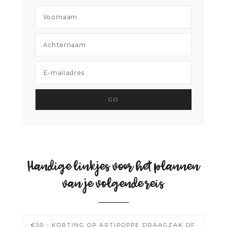
Handige linkjes voor het plannen
van je volgende reis
€50,- KORTING OP ARTIPOPPE DRAAGZAK OF