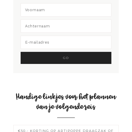
Handige linkjes voor het plannen
van je volgende reis
€50,- KORTING OP ARTIPOPPE DRAAGZAK OF