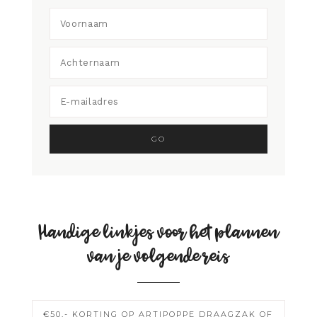
Handige linkjes voor het plannen
van je volgende reis
€50,- KORTING OP ARTIPOPPE DRAAGZAK OF