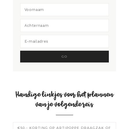
Handige linkjes voor het plannen
van je volgende reis
€50,- KORTING OP ARTIPOPPE DRAAGZAK OF