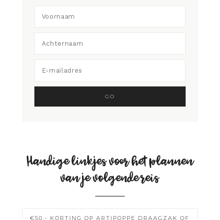
Handige linkjes voor het plannen
van je volgende reis
€50,- KORTING OP ARTIPOPPE DRAAGZAK OF