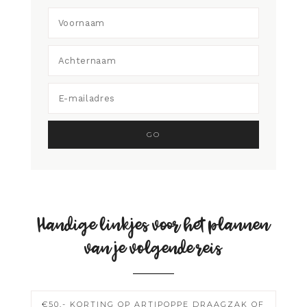
Handige linkjes voor het plannen
van je volgende reis
€50,- KORTING OP ARTIPOPPE DRAAGZAK OF