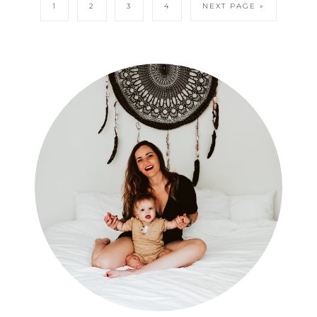
1
2
3
4
NEXT PAGE »