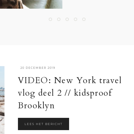
·
20 DECEMBER 2019
VIDEO: New York travel
vlog deel 2 // kidsproof
Brooklyn
LEES HET BERICHT