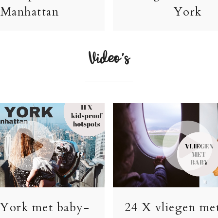
Manhattan
York
Video’s
York met baby-
24 X vliegen me