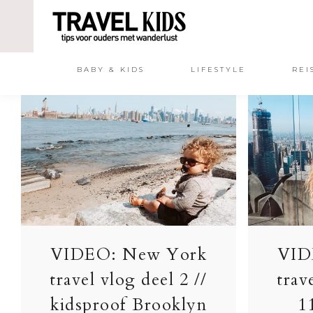
BABY & KIDS
LIFESTYLE
REI
VIDEO: New York
VID
travel vlog deel 2 //
trav
kidsproof Brooklyn
1