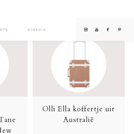
OTS
VIDEO’S
Olli Ella koffertje uit
 Tane
Australië
 New