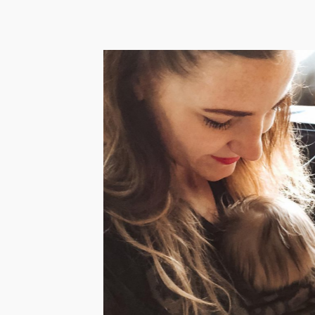
Handbagage voor je
baby: inpaklijst en
checklist met 16 items
voor in het vliegtuig
eizen met een kleine baby hoeft niet stressvol
 zijn, mits je je goed voorbereidt. Dat je ...
LEES HET BERICHT