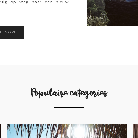
gtuig op weg naar een nieuw
AD MORE
Populaire categories