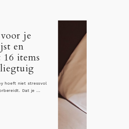
Jetlag bij baby: 12
persoonlijke tips &
adviezen
“Ik wil heel graag een verre reis maken, 
ben zo bang voor de jetlag van de baby”.
...
LEES HET BERICHT