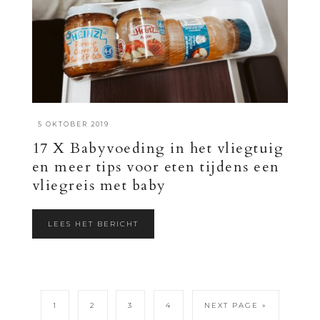
·
5 OKTOBER 2019
17 X Babyvoeding in het vliegtuig
en meer tips voor eten tijdens een
vliegreis met baby
LEES HET BERICHT
1
2
3
4
NEXT PAGE »