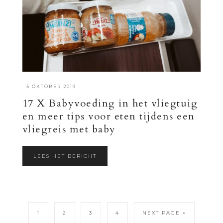
·
5 OKTOBER 2019
17 X Babyvoeding in het vliegtuig
en meer tips voor eten tijdens een
vliegreis met baby
LEES HET BERICHT
1
2
3
4
NEXT PAGE »