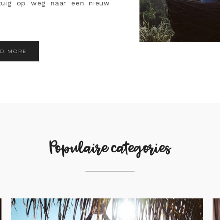
gtuig op weg naar een nieuw
AD MORE
Populaire categories