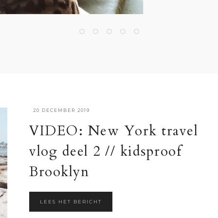
·
20 DECEMBER 2019
VIDEO: New York travel
vlog deel 2 // kidsproof
Brooklyn
LEES HET BERICHT