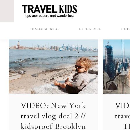
BABY & KIDS
LIFESTYLE
REI
VIDEO: New York
VID
travel vlog deel 2 //
trav
kidsproof Brooklyn
1