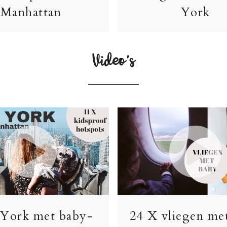
Manhattan
York
Video’s
York met baby-
24 X vliegen me