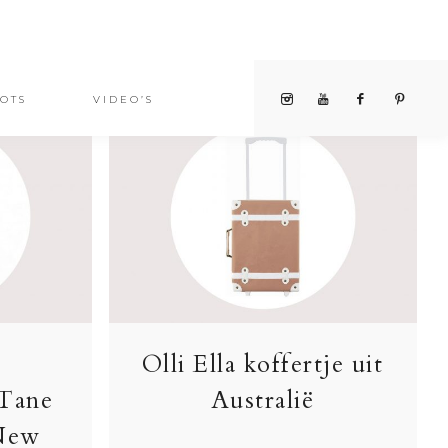
OTS
VIDEO’S
Olli Ella koffertje uit
 Tane
Australië
 New