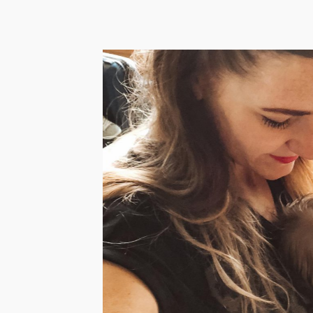
Handbagage voor je
baby: inpaklijst en
checklist met 16 items
voor in het vliegtuig
Reizen met een kleine baby hoeft niet stressvol
te zijn, mits je je goed voorbereidt. Dat je ...
LEES HET BERICHT