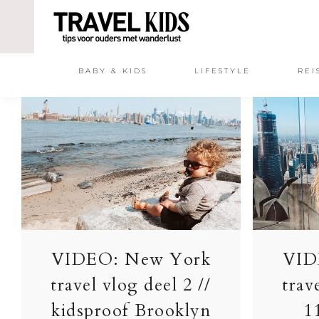
BABY & KIDS
LIFESTYLE
REI
VIDEO: New York
VID
travel vlog deel 2 //
trav
kidsproof Brooklyn
1