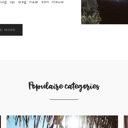
gtuig op weg naar een nieuw
AD MORE
Populaire categories