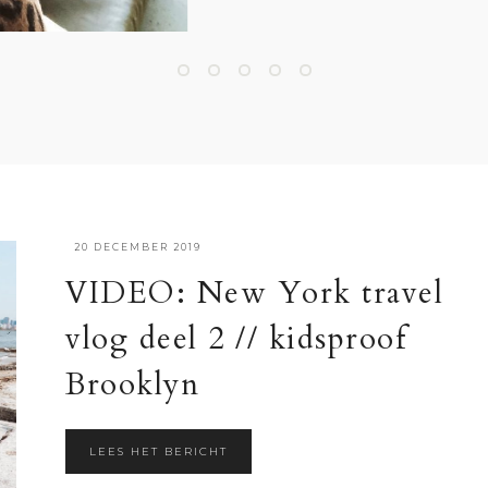
·
20 DECEMBER 2019
VIDEO: New York travel
vlog deel 2 // kidsproof
Brooklyn
LEES HET BERICHT