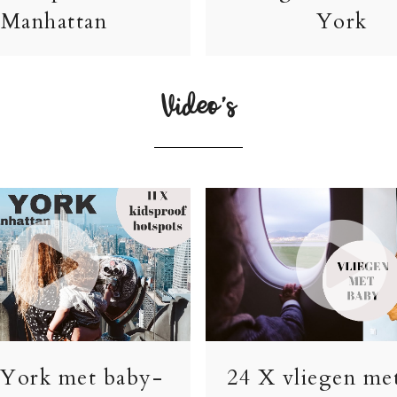
Manhattan
York
Video’s
York met baby-
24 X vliegen me