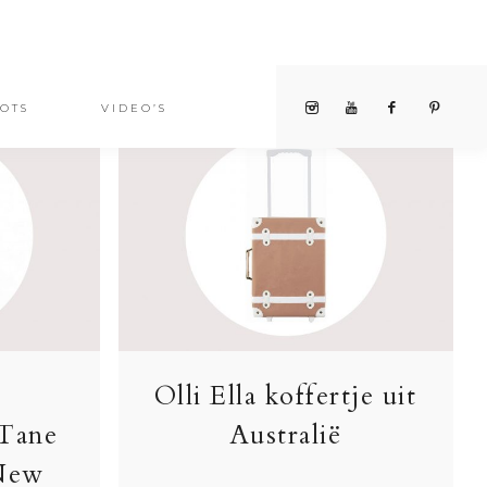
OTS
VIDEO’S
Olli Ella koffertje uit
 Tane
Australië
 New