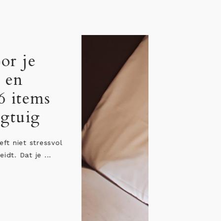
Jetlag bij baby: 12
persoonlijke tips &
adviezen
“Ik wil heel graag een verre reis maken, maar
ben zo bang voor de jetlag van de baby”. Dit
...
LEES HET BERICHT