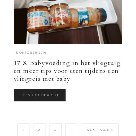
·
5 OKTOBER 2019
17 X Babyvoeding in het vliegtuig
en meer tips voor eten tijdens een
vliegreis met baby
LEES HET BERICHT
1
2
3
4
NEXT PAGE »