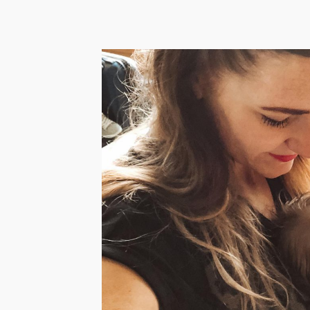
Handbagage voor je
baby: inpaklijst en
checklist met 16 items
voor in het vliegtuig
Reizen met een kleine baby hoeft niet stressvol
te zijn, mits je je goed voorbereidt. Dat je ...
LEES HET BERICHT