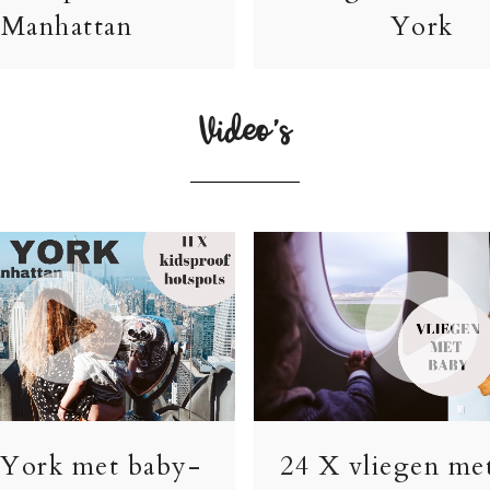
Manhattan
York
Video’s
York met baby-
24 X vliegen me