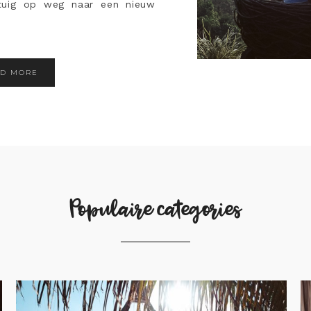
gtuig op weg naar een nieuw
AD MORE
Populaire categories