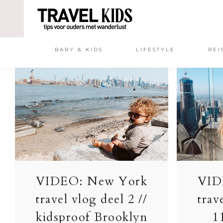
BABY & KIDS
LIFESTYLE
REI
VIDEO: New York
VID
travel vlog deel 2 //
trav
kidsproof Brooklyn
1