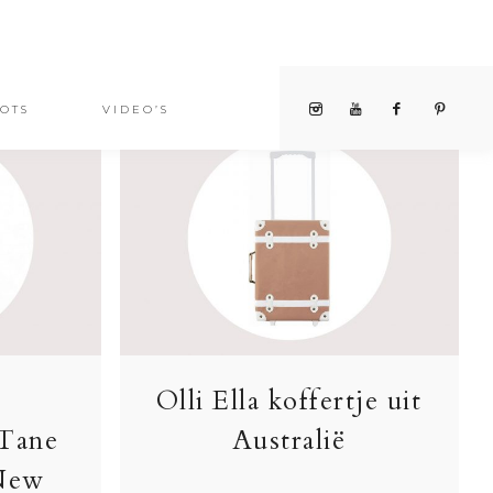
OTS
VIDEO’S
Olli Ella koffertje uit
 Tane
Australië
 New