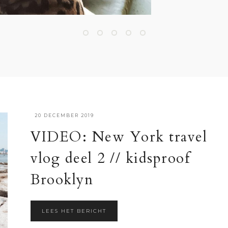
·
20 DECEMBER 2019
VIDEO: New York travel
vlog deel 2 // kidsproof
Brooklyn
LEES HET BERICHT