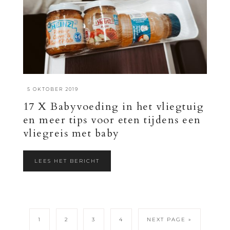
·
5 OKTOBER 2019
17 X Babyvoeding in het vliegtuig
en meer tips voor eten tijdens een
vliegreis met baby
LEES HET BERICHT
1
2
3
4
NEXT PAGE »