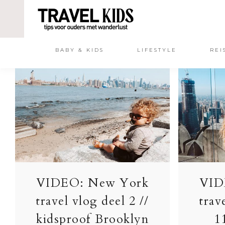
BABY & KIDS
LIFESTYLE
REI
VIDEO: New York
VID
travel vlog deel 2 //
trav
kidsproof Brooklyn
1