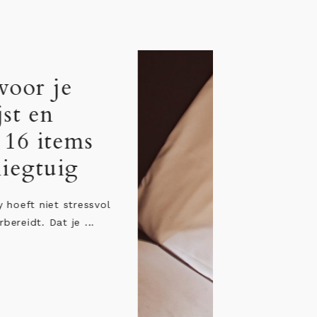
Jetlag bij baby: 12
persoonlijke tips &
adviezen
“Ik wil heel graag een verre reis maken, maa
ben zo bang voor de jetlag van de baby”. Di
...
LEES HET BERICHT