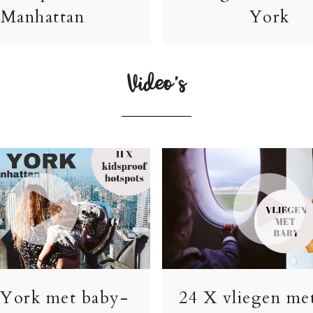
Manhattan
York
Video’s
York met baby-
24 X vliegen me