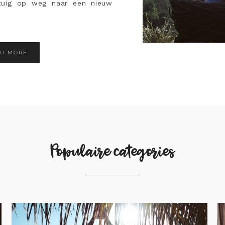
gtuig op weg naar een nieuw
AD MORE
Populaire categories