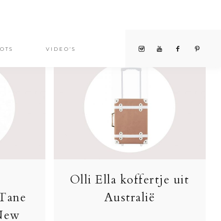
OTS
VIDEO’S
Olli Ella koffertje uit
 Tane
Australië
 New