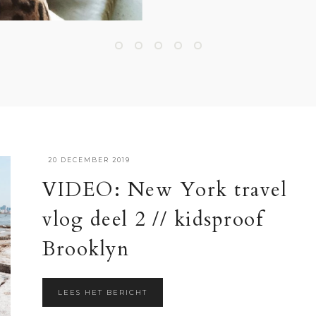
·
20 DECEMBER 2019
VIDEO: New York travel
vlog deel 2 // kidsproof
Brooklyn
LEES HET BERICHT