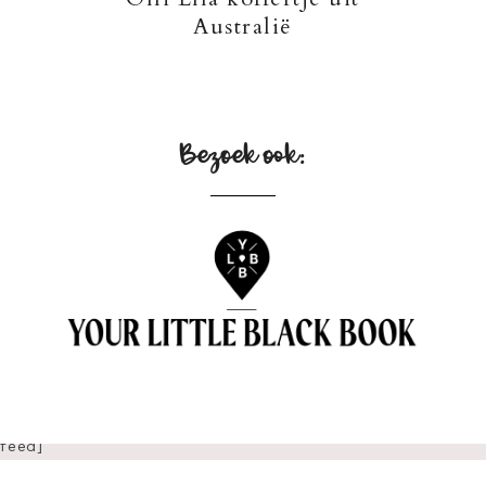
Australië
Bezoek ook:
[insta
gram-
feed]