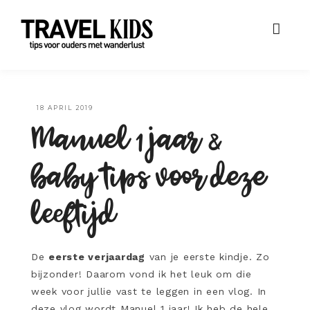
·
18 APRIL 2019
Manuel 1 jaar &
baby tips voor deze
leeftijd
De
eerste verjaardag
van je eerste kindje. Zo
bijzonder! Daarom vond ik het leuk om die
week voor jullie vast te leggen in een vlog. In
deze vlog wordt Manuel 1 jaar! Ik heb de hele