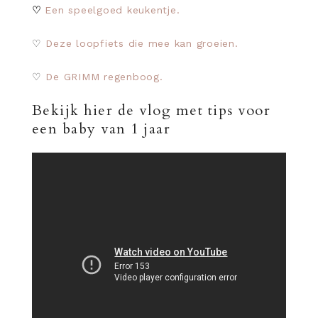
♡
Een speelgoed keukentje.
♡
Deze loopfiets die mee kan groeien.
♡
De GRIMM regenboog.
Bekijk hier de vlog met tips voor
een baby van 1 jaar