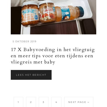
·
5 OKTOBER 2019
17 X Babyvoeding in het vliegtuig
en meer tips voor eten tijdens een
vliegreis met baby
LEES HET BERICHT
1
2
3
4
NEXT PAGE »