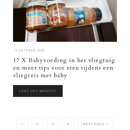
·
5 OKTOBER 2019
17 X Babyvoeding in het vliegtuig
en meer tips voor eten tijdens een
vliegreis met baby
LEES HET BERICHT
1
2
3
4
NEXT PAGE »