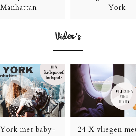
Manhattan
York
Video’s
York met baby-
24 X vliegen me