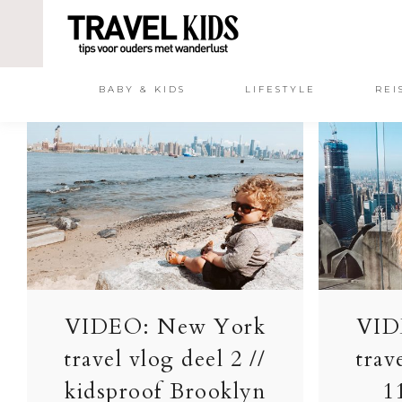
BABY & KIDS
LIFESTYLE
REI
VIDEO: New York
VID
travel vlog deel 2 //
trav
kidsproof Brooklyn
1