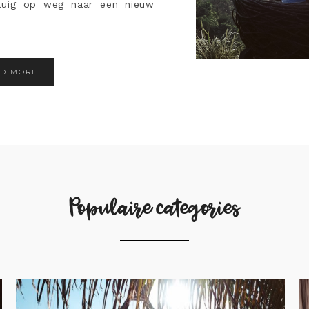
gtuig op weg naar een nieuw
AD MORE
Populaire categories