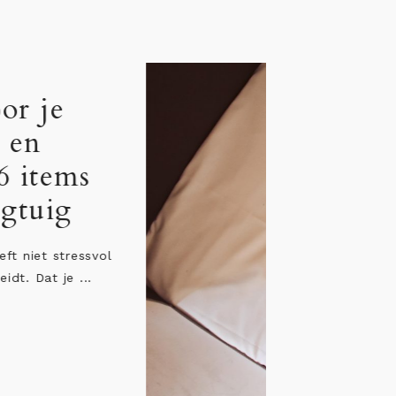
Jetlag bij baby: 12
persoonlijke tips &
adviezen
“Ik wil heel graag een verre reis maken, maar
ben zo bang voor de jetlag van de baby”. Dit
...
LEES HET BERICHT