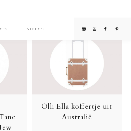
OTS
VIDEO’S
Olli Ella koffertje uit
 Tane
Australië
 New