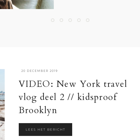
·
20 DECEMBER 2019
VIDEO: New York travel
vlog deel 2 // kidsproof
Brooklyn
LEES HET BERICHT