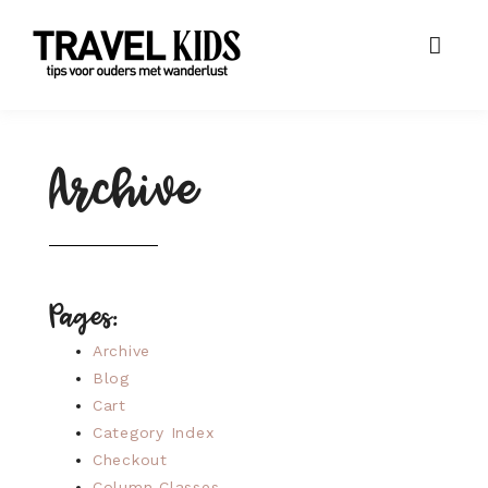
Archive
Pages:
Archive
Blog
Cart
Category Index
Checkout
Column Classes